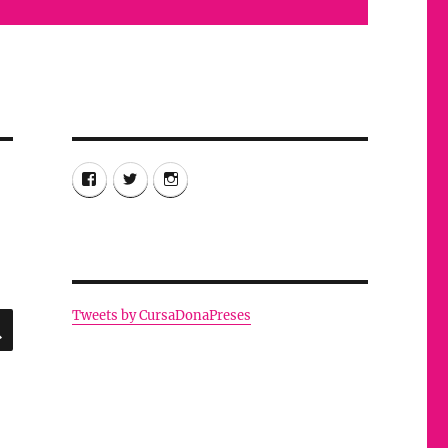
Facebook
Twitter
Instagram
Tweets by CursaDonaPreses
CERCA