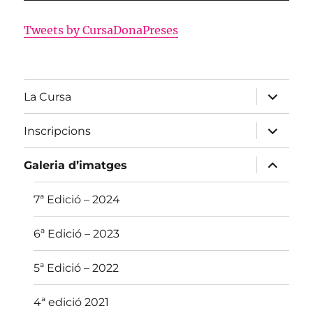
Tweets by CursaDonaPreses
amplia
La Cursa
el
menú
fill
amplia
Inscripcions
el
menú
fill
amplia
Galeria d’imatges
el
menú
fill
7ª Edició – 2024
6ª Edició – 2023
5ª Edició – 2022
4ª edició 2021