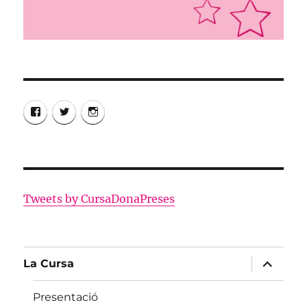
Facebook
Twitter
Instagram
Tweets by CursaDonaPreses
amplia
La Cursa
el
menú
fill
Presentació