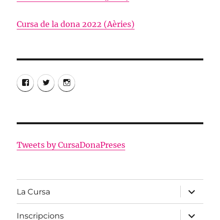
Cursa de la dona 2022 (Aèries)
Facebook
Twitter
Instagram
Tweets by CursaDonaPreses
amplia
La Cursa
el
menú
fill
amplia
Inscripcions