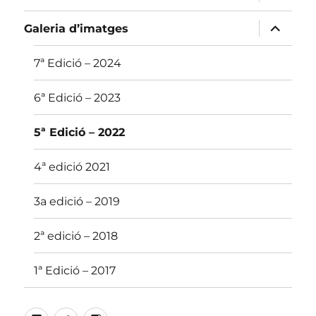
el
menú
fill
amplia
Galeria d’imatges
el
menú
fill
7ª Edició – 2024
6ª Edició – 2023
5ª Edició – 2022
4ª edició 2021
3a edició – 2019
2ª edició – 2018
1ª Edició – 2017